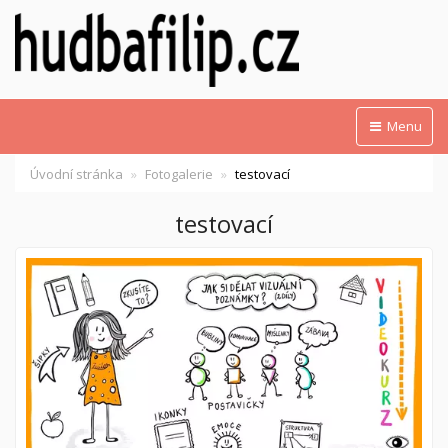
Menu
Úvodní stránka
Fotogalerie
testovací
testovací