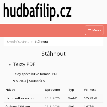
Menu
Úvodní stránka
Stáhnout
Stáhnout
Texty PDF
Texty zpěvníku ve formátu PDF
9. 5. 2024
|
Souborů: 5
Název
Upraveno
Typ
Velikost
demo odkaz.webp
30. 3. 2026
WebP
145,79 kB
favicon 2203.svg
22. 3. 2026
SVG
1,67 kB