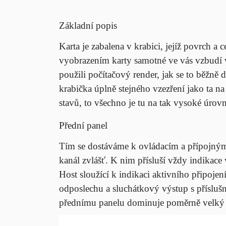
Základní popis
Karta je zabalena v krabici, jejíž povrch 
vyobrazením karty samotné ve vás vzbudí v
použili počítačový render, jak se to běžně 
krabička úplně stejného vzezření jako ta n
stavů, to všechno je tu na tak vysoké úrovn
Přední panel
Tím se dostáváme k ovládacím a přípojným
kanál zvlášť. K nim přísluší vždy indikace 
Host sloužící k indikaci aktivního připojení
odposlechu a sluchátkový výstup s přísl
přednímu panelu dominuje poměrně velký oto