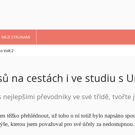
MEZI STRUNAMI
o Volt 2
 na cestách i ve studiu s Un
 nejlepšími převodníky ve své třídě, tvořte 
e jen těžko přehlédnout, už toho o ní totiž bylo napsáno 
 výše, kterou jsem považoval pro své účely za nedostupnou.