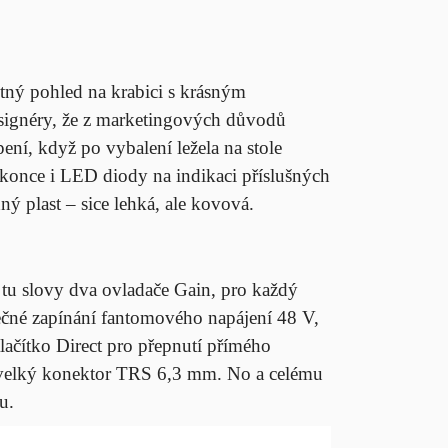
otný pohled na krabici s krásným
esignéry, že z marketingových důvodů
pení, když po vybalení ležela na stole
okonce i LED diody na indikaci příslušných
ný plast – sice lehká, ale kovová.
tu slovy dva ovladače Gain, pro každý
olečné zapínání fantomového napájení 48 V,
 tlačítko Direct pro přepnutí přímého
 velký konektor TRS 6,3 mm. No a celému
u.