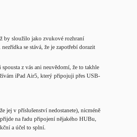
jež by sloužilo jako zvukové rozhraní
zřídka se stává, že je zapotřebí dorazit
i spousta z vás ani neuvědomí, že to takhle
užívám iPad Air5, který připojuji přes USB-
e jej v příslušenství nedostanete), nicméně
y přijde na řadu připojení nějakého HUBu,
ní a účel to splní.