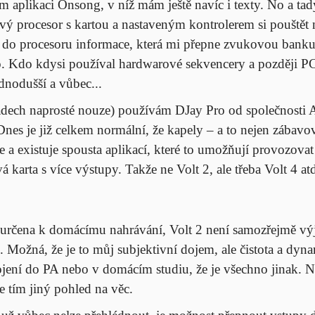
ám aplikaci Onsong, v níž mám ještě navíc i texty. No a t
ový procesor s kartou a nastaveným kontrolerem si pouštět
do procesoru informace, která mi přepne zvukovou bank
 Kdo kdysi používal hardwarové sekvencery a později PC v 
ednodušší a vůbec...
dech naprosté nouze) používám DJay Pro od společnosti A
nes je již celkem normální, že kapely – a to nejen zábavov
 a existuje spousta aplikací, které to umožňují provozovat
á karta s více výstupy. Takže ne Volt 2, ale třeba
Volt 4
atd
edurčena k domácímu nahrávání,
Volt 2
není samozřejmě výji
s. Možná, že je to můj subjektivní dojem, ale čistota a d
jení do PA nebo v domácím studiu, že je všechno jinak. Ne
e tím jiný pohled na věc.