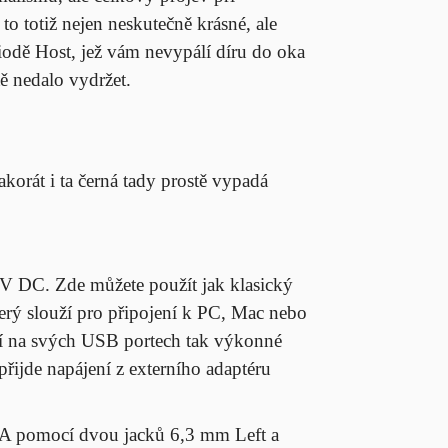
to totiž nejen neskutečně krásné, ale
diodě Host, jež vám nevypálí díru do oka
ě nedalo vydržet.
korát i ta černá tady prostě vypadá
5 V DC. Zde můžete použít jak klasický
erý slouží pro připojení k PC, Mac nebo
ají na svých USB portech tak výkonné
 přijde napájení z externího adaptéru
 PA pomocí dvou jacků 6,3 mm Left a