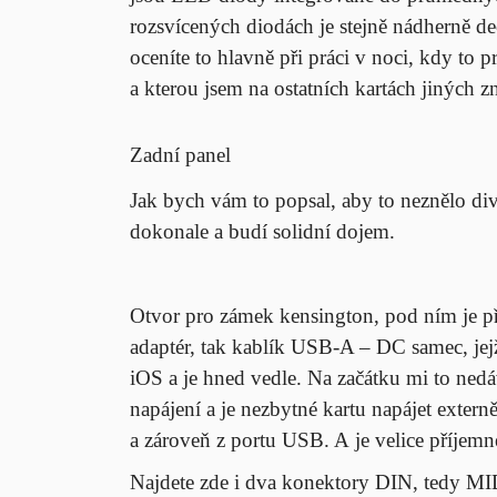
rozsvícených diodách je stejně nádherně dec
oceníte to hlavně při práci v noci, kdy to
a kterou jsem na ostatních kartách jiných 
Zadní panel
Jak bych vám to popsal, aby to neznělo div
dokonale a budí solidní dojem.
Otvor pro zámek kensington, pod ním je př
adaptér, tak kablík USB-A – DC samec, jej
iOS a je hned vedle. Na začátku mi to nedá
napájení a je nezbytné kartu napájet externě
a zároveň z portu USB. A je velice příjemn
Najdete zde i dva konektory DIN, tedy MI