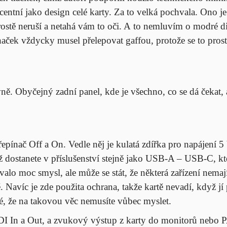
entní jako design celé karty. Za to velká pochvala. Ono je 
 prostě neruší a netahá vám to oči. A to nemluvím o modré 
značek vždycky musel přelepovat gaffou, protože se to prost
ně. Obyčejný zadní panel, kde je všechno, co se dá čekat, a
epínač Off a On. Vedle něj je kulatá zdířka pro napájení 
ž dostanete v příslušenství stejně jako USB-A – USB-C, kt
valo moc smysl, ale může se stát, že některá zařízení nem
. Navíc je zde použita ochrana, takže kartě nevadí, když jí
é, že na takovou věc nemusíte vůbec myslet.
DI In a Out, a zvukový výstup z karty do monitorů nebo