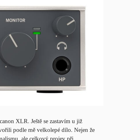
non XLR. Ještě se zastavím u již
vořili podle mě velkolepé dílo. Nejen že
alismu, ale celkový projev při