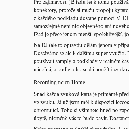
Pro zajímavost: již řadu let k tomu použív
konektory, protože si můžu propojit kytar
z každého podkladu dostane pomocí MIDI 
samozřejmě není nic objevného ani nového.
iPad je přece jenom menší, spolehlivější, j
Na DJ (ale to opravdu dělám jenom v přípa
Dostáváme se ale k dalšímu super využití. D
používají samply a podklady v reálném čase
náročná, a podle toho se dá použít i zvukov
Recording nejen Home
Snad každá zvuková karta je primárně př
ve zvuku. Já už jsem měl k dispozici lecco
ohromující. Toho si všimnete hned po zapo
úbytě, nicméně vás to bude bavit. Dostanet