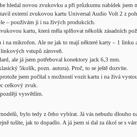
be hledal novou zvukovku a při průzkumu nabídek jsem na
tavil externí zvukovou kartu
Universal Audio Volt 2
z pohl
ole – používám ji i na živých produkcích.
 zvukovou kartu, která měla splňovat několik zásadních po
 i na mikrofon. Ale ne jak to mají některé karty – 1
linku 
linkových vstupů zároveň.
ard, ale já jsem potřeboval konektory jack 6,3
mm.
sický 5kolík, pozn. autora). Proč, to se ještě dozvíte.
rotože jsem počítal s
možností vozit kartu i
na živá vysto
c celkový zvuk.
později vysvětlím.
 modelů, bylo tedy z čeho vybírat. Já vás nebudu dlouho n
jně tušíte, jak to dopadlo. A já jsem si dal za úkol se s vám