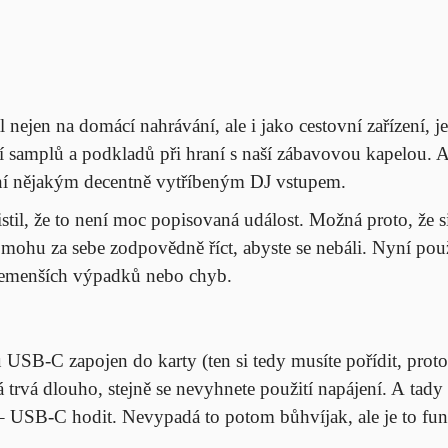
al nejen na domácí nahrávání, ale i jako cestovní zařízení, 
amplů a podkladů při hraní s naší zábavovou kapelou. A ne
ní nějakým decentně vytříbeným DJ vstupem.
stil, že to není moc popisovaná událost. Možná proto, že s
 Já mohu za sebe zodpovědně říct, abyste se nebáli. Nyní po
ebemenších výpadků nebo chyb.
 USB-C zapojen do karty (ten si tedy musíte pořídit, protož
rá trvá dlouho, stejně se nevyhnete použití napájení. A tad
USB-C hodit. Nevypadá to potom bůhvíjak, ale je to funkč