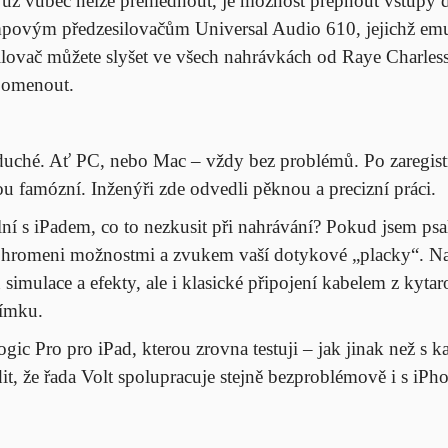
už vůbec nelze přehlédnout, je možnost přepnout vstupy 
mpovým předzesilovačům Universal Audio 610, jejichž emu
esilovač můžete slyšet ve všech nahrávkách od Raye Charles
pomenout.
oduché. Ať PC, nebo Mac – vždy bez problémů. Po zaregistr
 famózní. Inženýři zde odvedli pěknou a precizní práci.
lní s iPadem, co to nezkusit při nahrávání? Pokud jsem psa
ohromeni možnostmi a zvukem vaší dotykové „placky“. Na
 simulace a efekty, ale i klasické připojení kabelem z ky
nímku.
ic Pro pro iPad, kterou zrovna testuji – jak jinak než s k
it, že řada Volt spolupracuje stejně bezproblémově i s iP