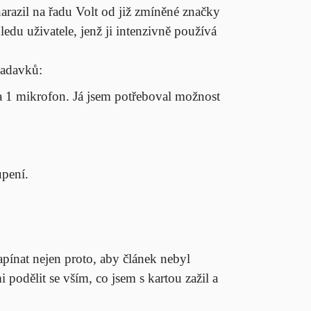
razil na řadu Volt od již zmíněné značky
edu uživatele, jenž ji intenzivně používá
žadavků:
a
1
mikrofon. Já jsem potřeboval možnost
upení.
apínat nejen proto, aby článek nebyl
i podělit se vším, co jsem s kartou zažil a