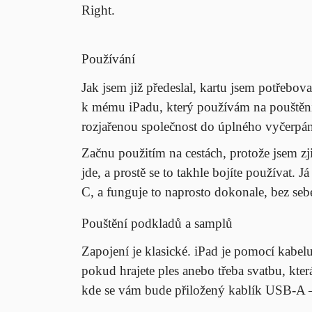
Right.
Používání
Jak jsem již předeslal, kartu jsem potřebov
k mému iPadu, který používám na pouštění s
rozjařenou společnost do úplného vyčerpá
Začnu použitím na cestách, protože jsem zji
jde, a prostě se to takhle bojíte používat.
C, a funguje to naprosto dokonale, bez s
Pouštění podkladů a samplů
Zapojení je klasické. iPad je pomocí kabelu
pokud hrajete ples anebo třeba svatbu, kte
kde se vám bude přiložený kablík USB-A – 