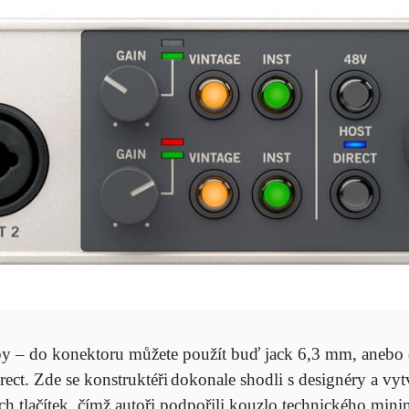
– do konektoru můžete použít buď jack 6,3 mm, anebo ca
rect. Zde se konstruktéři
dokonale shodli s designéry a vyt
 tlačítek, čímž autoři podpořili kouzlo technického minim