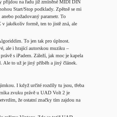
ady přijdou na řadu již zmíněné MIDI DIN
 nohou Start/Stop podklady. Zpětně se mi
u anebo požadovaný parametr. To
jakékoliv formě, ten to jistě zná, ale
lgoriddim. To jen tak pro úplnost.
é, ale i hrající autorskou muziku –
 právě s iPadem. Záleží, jak moc je kapela
. Ale to už je jiný příběh a jiný článek.
mkou. I když určité rozdíly tu jsou, třeba
ynamika zvuku právě u UAD Volt 2 je
tvrdím, že ostatní značky tím zajdou na