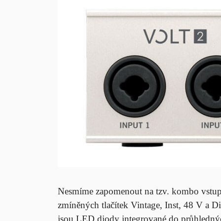
Nesmíme zapomenout na tzv. kombo vstupy 
zmíněných tlačítek Vintage, Inst, 48 V a Di
jsou LED diody integrované do průhledných