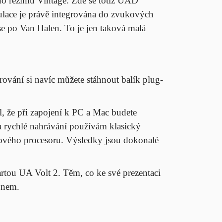
do režimu Vintage. Zde se totiž UAD
lace je právě integrována do zvukových
se po Van Halen. To je jen taková malá
ování si navíc můžete stáhnout balík plug-
l, že při zapojení k PC a Mac budete
 rychlé nahrávání používám klasický
tarového procesoru. Výsledky jsou dokonalé
artou UA Volt 2. Těm, co ke své prezentaci
honem.