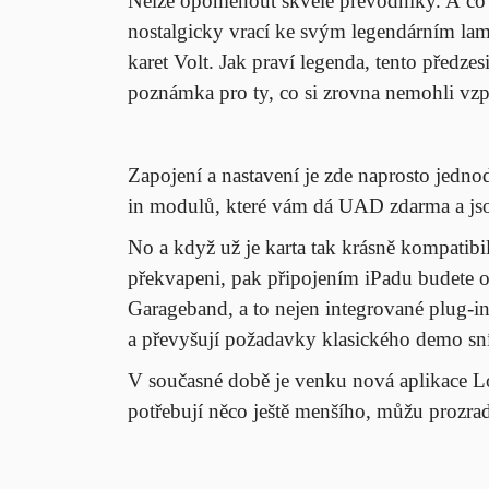
Nelze opomenout skvělé převodníky. A co 
nostalgicky vrací ke svým legendárním la
karet Volt. Jak praví legenda, tento předz
poznámka pro ty, co si zrovna nemohli vz
Zapojení a nastavení je zde naprosto jedn
in modulů, které vám dá UAD zdarma a jsou
No a když už je karta tak krásně kompatibi
překvapeni, pak připojením iPadu budete 
Garageband, a to nejen integrované plug-in
a převyšují požadavky klasického demo s
V současné době je venku nová aplikace Log
potřebují něco ještě menšího, můžu prozrad