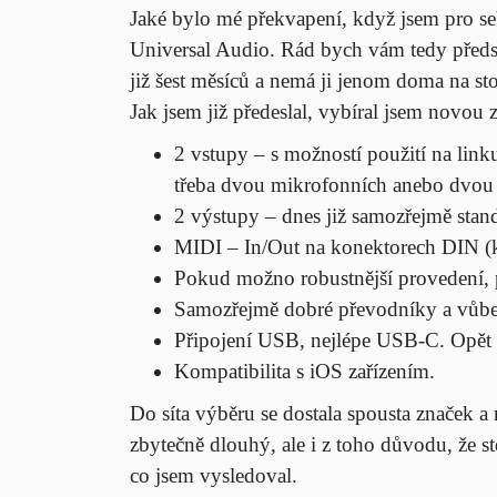
Jaké bylo mé překvapení, když jsem pro se
Universal Audio. Rád bych vám tedy předs
již šest měsíců a nemá ji jenom doma na st
Jak jsem již předeslal, vybíral jsem novou
2 vstupy – s možností použití na linku
třeba dvou mikrofonních anebo dvou 
2 výstupy – dnes již samozřejmě stand
MIDI – In/Out na konektorech DIN (kla
Pokud možno robustnější provedení, p
Samozřejmě dobré převodníky a
vůbe
Připojení USB, nejlépe USB-C. Opět 
Kompatibilita s
iOS zařízením.
Do síta výběru se dostala spousta značek a
zbytečně dlouhý, ale i z toho důvodu, že ste
co jsem vysledoval.