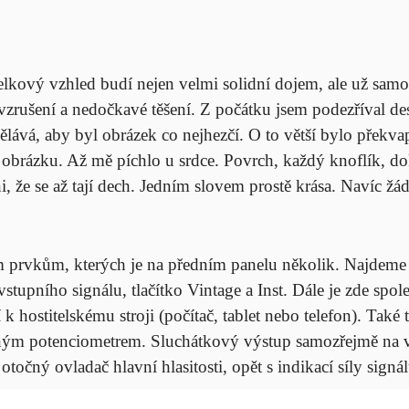
a celkový vzhled budí nejen velmi solidní dojem, ale už sam
zrušení a nedočkavé těšení. Z počátku jsem podezříval d
dělává, aby byl obrázek co nejhezčí. O to větší bylo překva
a obrázku. Až mě píchlo u srdce. Povrch, každý knoflík, d
i, že se až tají dech. Jedním slovem prostě krása. Navíc žád
 prvkům, kterých je na předním panelu několik. Najdeme 
vstupního signálu, tlačítko Vintage a Inst. Dále je zde sp
 k hostitelskému stroji (počítač, tablet nebo telefon). Také
ušným potenciometrem. Sluchátkový výstup samozřejmě na
čný ovladač hlavní hlasitosti, opět s indikací síly signál